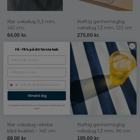
Klar voksdug 0,3 mm,
Kraftig gennemsigtig
140 cm,
voksdug 1,3 mm, 120 cm
64,00
kr.
275,00
kr.
Få -15% på dit første køb
Tilmeld dig
Du accepterer ved tilmelding at vi må sende dig marketing på email
og SMS.
Klar voksdug i ekstra
Kraftig gennemsigtig
blød kvalitet – 140 cm
voksdug 1,3 mm, 90 cm
69,00
kr.
195,00
kr.