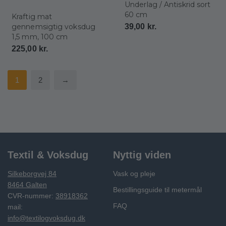
Underlag / Antiskrid sort
60 cm
Kraftig mat
gennemsigtig voksdug
39,00
kr.
1,5 mm, 100 cm
225,00
kr.
1
2
→
Textil & Voksdug
Nyttig viden
Silkeborgvej 84
Vask og pleje
8464 Galten
Bestillingsguide til metermål
CVR-nummer:
38918362
FAQ
mail:
info@textilogvoksdug.dk