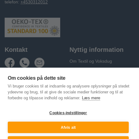
telefon:
+4530312012
Kontakt
Nyttig information
Om Textil og Voksdug
Fragt og levering
Om cookies på dette site
Handelsbetingelser
Vi bruger cookies til at indsamle og analysere oplysninger på stedet
Persondatapolitik
ydeevne og brug, til at give de sociale medier funktioner og til at
forbedre og tilpasse indhold og reklamer.
Læs mere
Cookie Policy (EU)
Kontakt os
Cookies-indstillinger
Afvis alt