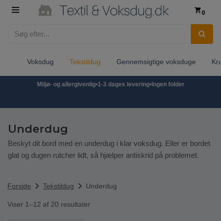
0
Spring
til
indhold
Voksdug
Tekstildug
Gennemsigtige voksduge
Kr
Miljø- og allergivenlig
•
1-3 dages levering
•
Ingen folder
Underdug
Beskyt dit bord med en underdug i klar voksdug. Eller er bordet
glat og dugen rutcher lidt, så hjælper antiskrid på problemet.
chevron_right
chevron_right
Forside
Tekstildug
Underdug
Viser 1–12 af 20 resultater