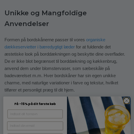
Unikke og Mangfoldige
Anvendelser
Formen på bordskånerne passer til vores
organiske
dækkeservietter i bæredygtigt læder
for at fuldende det
æstetiske look på borddækningen og beskytte dine overflader.
De er ikke blot begrænset til borddækning og køkkenbrug,
anvend dem under blomstervaser, som sæbeskåle på
badeværelset m.m. Hver bordskåner har sin egen unikke
charme, med naturlige variationer i farve og tekstur, hvilket
tilfører et personligt præg til dit hjem.
Få -15% på dit første køb
Bæredygtig Innovation
Opdag de revolutionerende bordskånere i sten, hvor
bæredygtighed møder moderne design. Vores bordskånere er