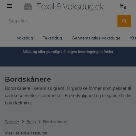
0
Spring
til
indhold
Voksdug
Tekstildug
Gennemsigtige voksduge
Kr
Miljø- og allergivenlig
•
1-3 dages levering
•
Ingen folder
Bordskånere
Bordskånere i keramisk granit. Organiske former som passer til
dækkeservietter i samme stil. Bæredygtighed og elegance til din
borddækning.
chevron_right
chevron_right
Forside
Bolig
Bordskånere
Viser et enkelt resultat