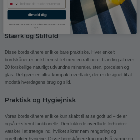
fremstillet med 80% genanvendte natur materialer. Ydermere er
de produceret 100% af afskær og rester fra bl.a.
Tilmeld dig
bordpladeproduktion for at undgå spild.
Du accepterer ved tilmelding at vi må sende dig marketing på email
og SMS.
Stærk og Stilfuld
Disse bordskånere er ikke bare praktiske. Hver enkelt
bordskåner er unikt fremstillet med en raffineret blanding af over
20 forskellige naturligt udvundne mineraler, sten, porcelæn og
glas. Det giver en ultra-kompakt overflade, der er designet til at
modstå hverdagens brug og slid.
Praktisk og Hygiejnisk
Vores bordskånere er ikke kun skabt til at se godt ud – de er
også ekstremt funktionelle. Den lukkede overflade forhindrer
væsker i at trænge ind, hvilket sikrer nem rengøring og
opretholder hygiejne. Disse bordskånere kan modstå varme op