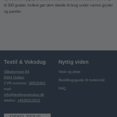
til 300 grader, hvilket gør dem ideelle til brug under varme gryder
og pander.
Textil & Voksdug
Nyttig viden
Silkeborgvej 84
Vask og pleje
8464 Galten
Bestillingsguide til metermål
CVR-nummer:
38918362
FAQ
mail:
info@textilogvoksdug.dk
telefon:
+4530312012