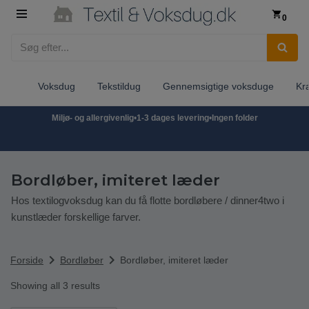
0
Spring
til
indhold
Voksdug
Tekstildug
Gennemsigtige voksduge
Kr
Miljø- og allergivenlig
•
1-3 dages levering
•
Ingen folder
Bordløber, imiteret læder
Hos textilogvoksdug kan du få flotte bordløbere / dinner4two i
kunstlæder forskellige farver.
chevron_right
chevron_right
Forside
Bordløber
Bordløber, imiteret læder
Showing all 3 results