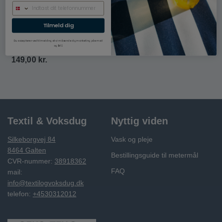
Tilmeld dig
Bordløber, imiteret
læder raw grå, 45 x 140
Du accepterer ved tilmelding at vi må sende dig marketing på email
cm
og SMS.
149,00
kr.
Textil & Voksdug
Nyttig viden
Silkeborgvej 84
Vask og pleje
8464 Galten
Bestillingsguide til metermål
CVR-nummer:
38918362
FAQ
mail:
info@textilogvoksdug.dk
telefon:
+4530312012