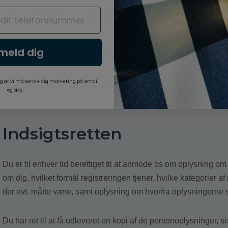
kopi af Facebook Inc.’s certificering kan findes her: https://ww
id=a2zt0000000GnywAAC&status=Active.
lmeld dig
Dine rettigheder
g at vi må sende dig marketing på email
Med henblik på at skabe åbenhed omkring behandlingen af dine
og SMS.
dig om dine rettigheder.
Indsigtsretten
Du er til enhver tid berettiget til at anmode os om oplysning om 
om dig, hvilket formål registreringen tjener, hvilke kategorier
der evt. måtte være, samt oplysning om hvorfra oplysningerne
Du har ret til at få udleveret en kopi af de personoplysninger,