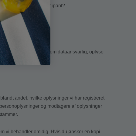
w.privacyshield.gov/participant?
 oplysninger skal vi, som dataansvarlig, oplyse
blandt andet, hvilke oplysninger vi har registreret
 af personoplysninger og modtagere af oplysninger
 stammer.
 som vi behandler om dig. Hvis du ønsker en kopi