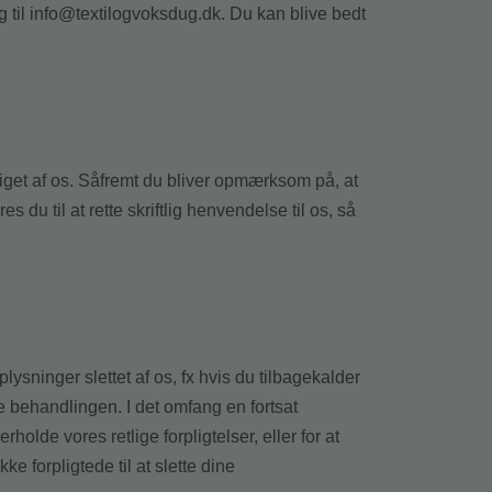
 til
info@textilogvoksdug.dk
. Du kan blive bedt
gtiget af os. Såfremt du bliver opmærksom på, at
es du til at rette skriftlig henvendelse til os, så
noplysninger slettet af os, fx hvis du tilbagekalder
te behandlingen. I det omfang en fortsat
holde vores retlige forpligtelser, eller for at
e forpligtede til at slette dine