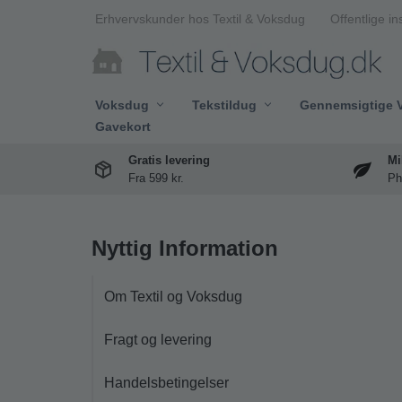
Erhvervskunder hos Textil & Voksdug
Offentlige in
Spring
til
indhold
Voksdug
Tekstildug
Gennemsigtige 
Gavekort
Gratis levering
Mi
Fra 599 kr.
Ph
Nyttig Information
Om Textil og Voksdug
Fragt og levering
Handelsbetingelser