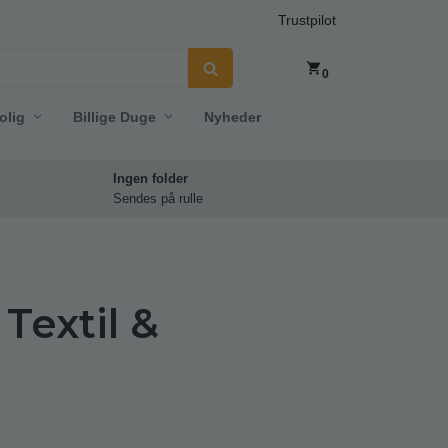
Trustpilot
0
olig
Billige Duge
Nyheder
Ingen folder
Sendes på rulle
Textil &