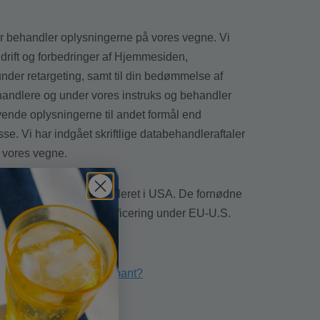
er behandler oplysningerne på vores vegne. Vi
drift og forbedringer af Hjemmesiden,
der retargeting, samt til din bedømmelse af
andlere og under vores instruks og behandler
vende oplysningerne til andet formål end
sse. Vi har indgået skriftlige databehandleraftaler
 vores vegne.
g Facebook Inc. er etableret i USA. De fornødne
m databehandlerens certificering under EU-U.S.
rivacyshield.gov/participant?