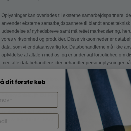
Oplysninger kan overlades til eksterne samarbejdspartnere, d
anvender eksterne samarbejdspartnere til blandt andet teknisk 
udsendelse af nyhedsbreve samt målrettet markedsføring, herun
vores virksomhed og produkter. Disse virksomheder er databeh
data, som vi er dataansvarlig for. Databehandlerne må ikke an
opfyldelse af aftalen med os, og er underlagt fortrolighed om di
med alle databehandlere, der behandler personoplysninger på
To af disse databehandlere, Google Analytics v/Google LLC. O
å dit første køb
garantier for overførsel af oplysninger til USA er sikret genne
Privacy Shield, jfr. EU Persondataforordningens art. 45.
kopi af Google LLC’s certificering kan findes her:
https://www.p
id=a2zt000000001L5AAI