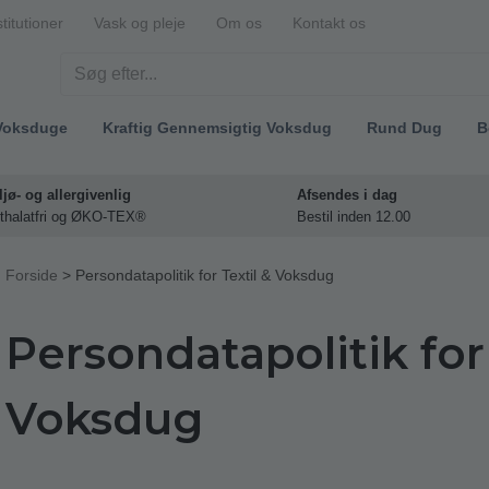
stitutioner
Vask og pleje
Om os
Kontakt os
Voksduge
Kraftig Gennemsigtig Voksdug
Rund Dug
B
ljø- og allergivenlig
Afsendes i dag
thalatfri og ØKO-TEX®
Bestil inden 12.00
Forside
>
Persondatapolitik for Textil & Voksdug
Persondatapolitik for 
Voksdug