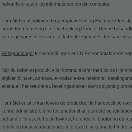
netværkslokation, og informationer om din computer.
Formålet
er at optimere brugeroplevelsen og Hjemmesidens funk
herunder retargeting via Facebook og Google. Denne behandling
varetage vores interesser i at forbedre Hjemmesiden samt vise 
Retsgrundlaget
for behandlingen er EU Persondataforordningens a
Når du køber et produkt eller kommunikerer med os på Hjemmes
afgiver, fx navn, adresse, e-mailadresse, telefonnr., betaling
eventuelt har returneret, leveringsønsker, samt oplysning om den
Formålet
er, at vi kan levere de produkter, du har bestilt og i øv
kunne administrere dine rettigheder til at returnere og reklam
behandle for at overholde lovkrav, herunder til bogføring og 
formål og for at varetage vores interesse i, at kunne forhindre s