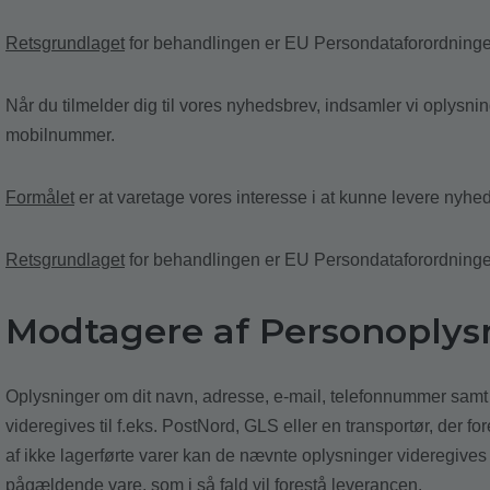
Retsgrundlaget
for behandlingen er EU Persondataforordningens ar
Når du tilmelder dig til vores nyhedsbrev, indsamler vi oplysni
mobilnummer.
Formålet
er at varetage vores interesse i at kunne levere nyheds
Retsgrundlaget
for behandlingen er EU Persondataforordningens a
Modtagere af Personoplys
Oplysninger om dit navn, adresse, e-mail, telefonnummer sam
videregives til f.eks. PostNord, GLS eller en transportør, der fo
af ikke lagerførte varer kan de nævnte oplysninger videregives 
pågældende vare, som i så fald vil forestå leverancen.