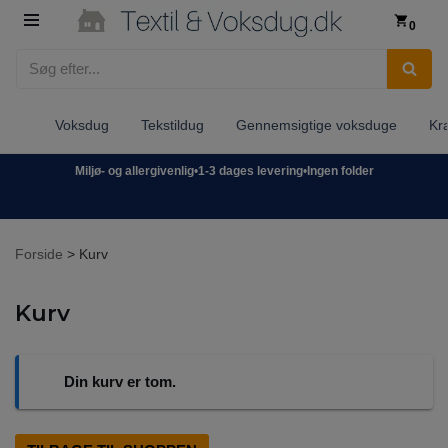
0
Spring
til
indhold
Voksdug
Tekstildug
Gennemsigtige voksduge
Kr
Miljø- og allergivenlig
•
1-3 dages levering
•
Ingen folder
Forside
>
Kurv
Kurv
Din kurv er tom.