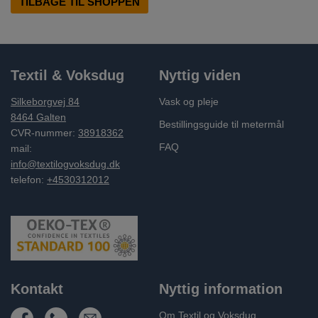
TILBAGE TIL SHOPPEN
Textil & Voksdug
Nyttig viden
Silkeborgvej 84
Vask og pleje
8464 Galten
Bestillingsguide til metermål
CVR-nummer:
38918362
FAQ
mail:
info@textilogvoksdug.dk
telefon:
+4530312012
Kontakt
Nyttig information
Om Textil og Voksdug