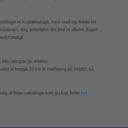
kstilduge er kvalitetsduge, hvor mad og drikke let
maskinen, dog anbefales det blot at aftørre dugen
bedst muligt.
ige den længde du ønsker.
 altid at lægge 20 cm til nedhæng på bordet, så
dvalg af flotte voksduge som du kan finde
her