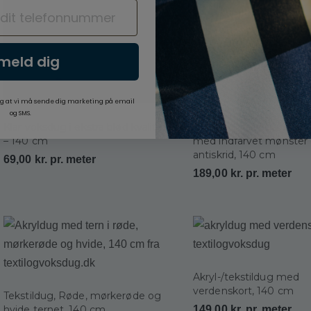
lmeld dig
g at vi må sende dig marketing på email
og SMS.
Klar voksdug i ekstra blød kvalitet
Jacquardvævet textildu
– 140 cm
med indfarvet mønster
antiskrid, 140 cm
69,00
kr.
pr. meter
189,00
kr.
pr. meter
Akryl-/tekstildug med
verdenskort, 140 cm
Tekstildug, Røde, mørkerøde og
hvide ternet, 140 cm
149,00
kr.
pr. meter