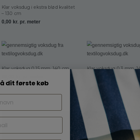
Klar voksdug i ekstra blød kvalitet
– 130 cm
0,00
kr.
pr. meter
Klar voksdug 0,15 mm, 140 cm
Klar voksdug 0,3 mm, 1
39,00
kr.
pr. meter
64,00
kr.
pr. meter
å dit første køb