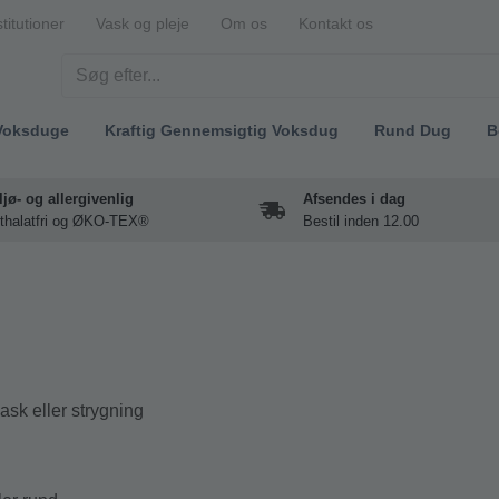
stitutioner
Vask og pleje
Om os
Kontakt os
Voksduge
Kraftig Gennemsigtig Voksdug
Rund Dug
B
ljø- og allergivenlig
Afsendes i dag
thalatfri og ØKO-TEX®
Bestil inden 12.00
ask eller strygning