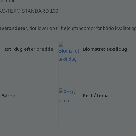
ler rund
er ØKO-TEX® STANDARD 100.
everandører
, der lever op til høje standarder for både kvalitet 
Textildug efter bredde
Blomstret textildug
Børne
Fest / tema