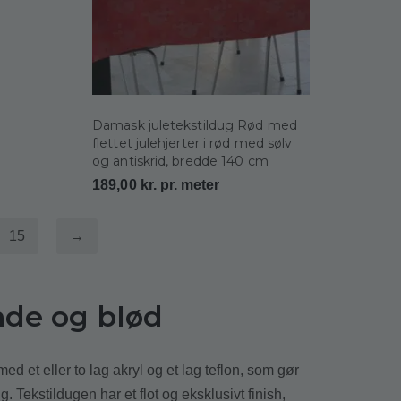
Damask juletekstildug Rød med
flettet julehjerter i rød med sølv
og antiskrid, bredde 140 cm
189,00
kr.
pr. meter
15
→
nde og blød
d et eller to lag akryl og et lag teflon, som gør
 Tekstildugen har et flot og eksklusivt finish,