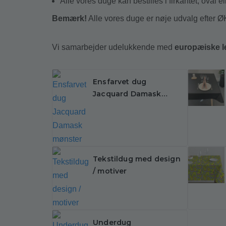
Alle vores duge kan bestilles i firkantet, oval el
Bemærk!
Alle vores duge er nøje udvalg eft
Vi samarbejder udelukkende med
europæiske l
Ensfarvet dug
Jacquard Damask
mønster
Tekstildug med design
/ motiver
Underdug