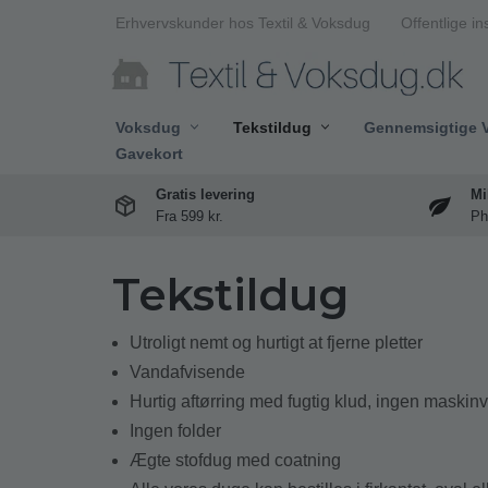
Erhvervskunder hos Textil & Voksdug
Offentlige in
Spring
til
indhold
Voksdug
Tekstildug
Gennemsigtige 
Gavekort
Gratis levering
Mi
Fra 599 kr.
Ph
Tekstildug
Utroligt nemt og hurtigt at fjerne pletter
Vandafvisende
Hurtig aftørring med fugtig klud, ingen maskinv
Ingen folder
Ægte stofdug med coatning