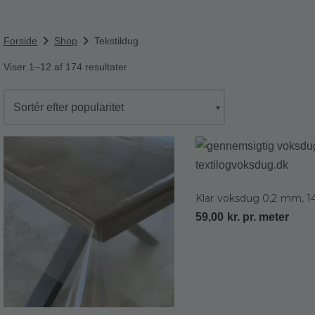
chevron_right
chevron_right
Forside
Shop
Tekstildug
Viser 1–12 af 174 resultater
Klar voksdug 0,2 mm, 
59,00
kr.
pr. meter