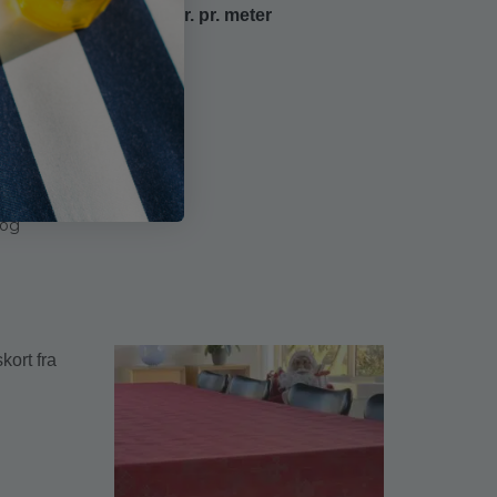
169,00
kr.
pr. meter
g, koksgrå
 og