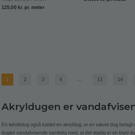
125,00
kr.
pr. meter
1
2
3
4
…
13
14
Akryldugen er vandafvise
En tekstildug også kaldet en akryldug, er en vævet dug belagt me
dugen vandafvisende samtidig med, at det stadig er en blød dug.