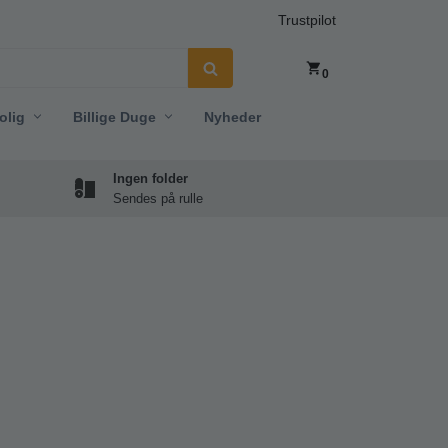
Trustpilot
0
olig
Billige Duge
Nyheder
Ingen folder
Sendes på rulle