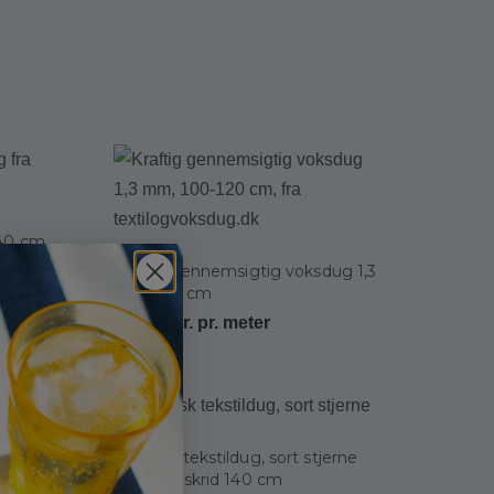
40 cm,
Kraftig gennemsigtig voksdug 1,3
mm, 120 cm
275,00
kr.
pr. meter
Damask tekstildug, sort stjerne
med antiskrid 140 cm