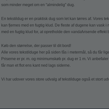
som minder meget om en “almindelig” dug.
En tekstildug er en praktisk dug som let kan tørres af. Vores te
kan fjernes med en fugtig klud. De fleste af dugene kan vask i 
med en fugtig klud for, at opretholde den vandafvisende effekt 
Køb den størrelse, der passer til dit bord!
Alle vores tekstilduge her på siden fås i metermål, så du får l
Priserne er pr. m. og minimumskøb pr. dug er 1 m. Vi anbefaler
får man et flot ens kant ned lags siderne.
Vi har udover vores store udvalg af tekstilduge også et stort u