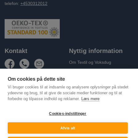
telefon:
+4530312012
Kontakt
Nyttig information
Om Textil og Voksdug
Fragt og levering
Om cookies på dette site
Handelsbetingelser
Vi bruger cookies til at indsamle og analysere oplysninger på stedet
Persondatapolitik
ydeevne og brug, til at give de sociale medier funktioner og til at
forbedre og tilpasse indhold og reklamer.
Læs mere
Cookie Policy (EU)
Kontakt os
Cookies-indstillinger
Afvis alt