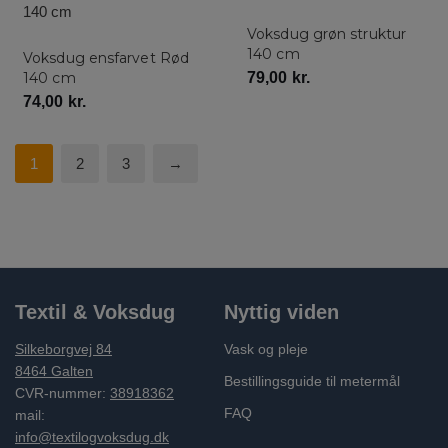
Voksdug grøn struktur
140 cm
Voksdug ensfarvet Rød
140 cm
79,00
kr.
74,00
kr.
1
2
3
→
Textil & Voksdug
Nyttig viden
Silkeborgvej 84
Vask og pleje
8464 Galten
Bestillingsguide til metermål
CVR-nummer:
38918362
FAQ
mail:
info@textilogvoksdug.dk