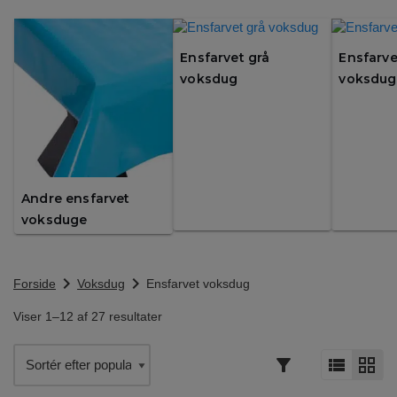
Ensfarvet grå
Ensfarve
voksdug
voksdug
Andre ensfarvet
voksduge
chevron_right
chevron_right
Forside
Voksdug
Ensfarvet voksdug
Viser 1–12 af 27 resultater