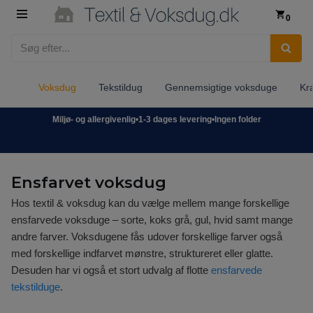
0
Spring
til
indhold
Voksdug
Tekstildug
Gennemsigtige voksduge
Kr
Miljø- og allergivenlig
•
1-3 dages levering
•
Ingen folder
Ensfarvet voksdug
Hos textil & voksdug kan du vælge mellem mange forskellige
ensfarvede voksduge – sorte, koks grå, gul, hvid samt mange
andre farver. Voksdugene fås udover forskellige farver også
med forskellige indfarvet mønstre, struktureret eller glatte.
Desuden har vi også et stort udvalg af flotte
ensfarvede
tekstilduge
.