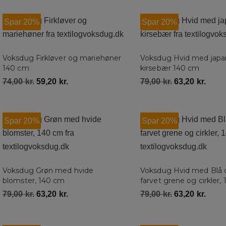
Spar 20%
Spar 20%
Voksdug Firkløver og mariehøner
Voksdug Hvid med japa
140 cm
kirsebær 140 cm
74,00
kr.
59,20
kr.
79,00
kr.
63,20
kr.
Spar 20%
Spar 20%
Voksdug Grøn med hvide
Voksdug Hvid med Blå 
blomster, 140 cm
farvet grene og cirkler,
79,00
kr.
63,20
kr.
79,00
kr.
63,20
kr.