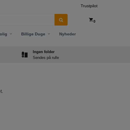
Trustpilot
0
olig
Billige Duge
Nyheder
Ingen folder
Sendes på rulle
t.