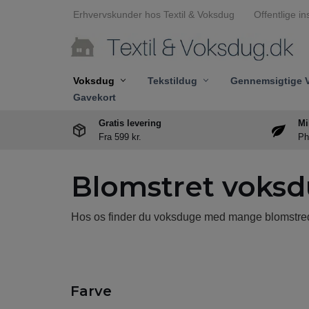
Erhvervskunder hos Textil & Voksdug
Offentlige in
Spring
til
indhold
Voksdug
Tekstildug
Gennemsigtige 
Gavekort
Gratis levering
Mi
Fra 599 kr.
Ph
Blomstret voks
Hos os finder du voksduge med mange blomstrede
Farve