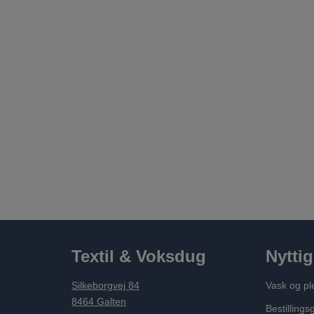
Textil & Voksdug
Nyttig
Silkeborgvej 84
Vask og pl
8464 Galten
Bestillings