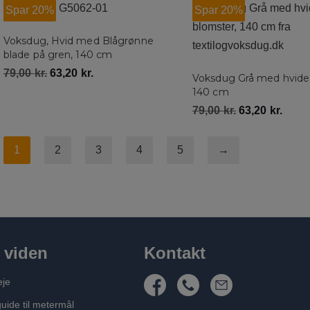
Spar 20%
Spar 20%
Voksdug, Hvid med Blågrønne
blade på gren, 140 cm
79,00
kr.
63,20
kr.
Voksdug Grå med hvide
140 cm
79,00
kr.
63,20
kr.
1
2
3
4
5
→
 viden
Kontakt
eje
guide til metermål