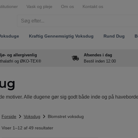
stitutioner
Vask og pleje
Om os
Kontakt os
Voksduge
Kraftig Gennemsigtig Voksdug
Rund Dug
B
ljø- og allergivenlig
Afsendes i dag
thalatfri og ØKO-TEX®
Bestil inden 12.00
dug
 motiver. Alle dugene gør sig godt både inde og på haveborde
chevron_right
chevron_right
Forside
Voksdug
Blomstret voksdug
Viser 1–12 af 49 resultater