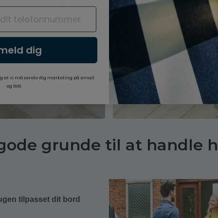
emsigtig voksdug. Vi
tykkelser
Find din run
lmeld dig
g at vi må sende dig marketing på email
og SMS.
 gode grunde til at handle h
gen tilpasset dit bord