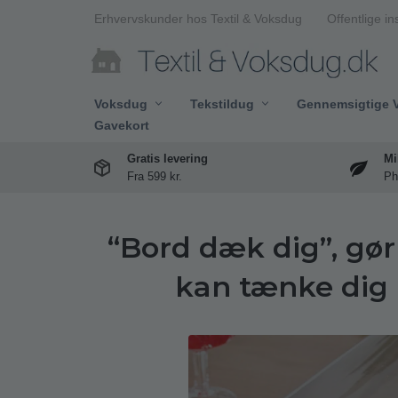
Erhvervskunder hos Textil & Voksdug
Offentlige in
Spring
til
indhold
Voksdug
Tekstildug
Gennemsigtige 
Gavekort
Gratis levering
Mi
Fra 599 kr.
Ph
“Bord dæk dig”, gør
kan tænke dig 