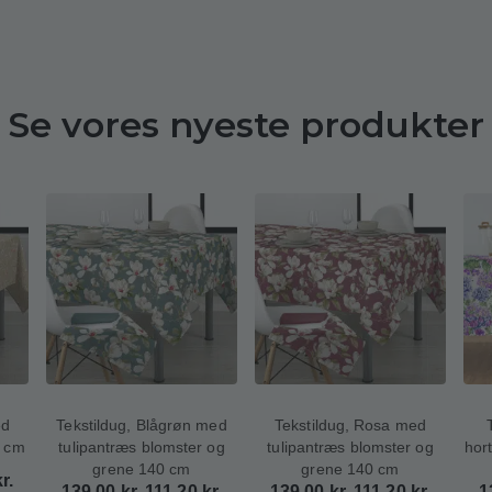
Se vores nyeste produkter
ed
Tekstildug, Blågrøn med
Tekstildug, Rosa med
0 cm
tulipantræs blomster og
tulipantræs blomster og
hort
grene 140 cm
grene 140 cm
r.
139,00
kr.
111,20
kr.
139,00
kr.
111,20
kr.
1