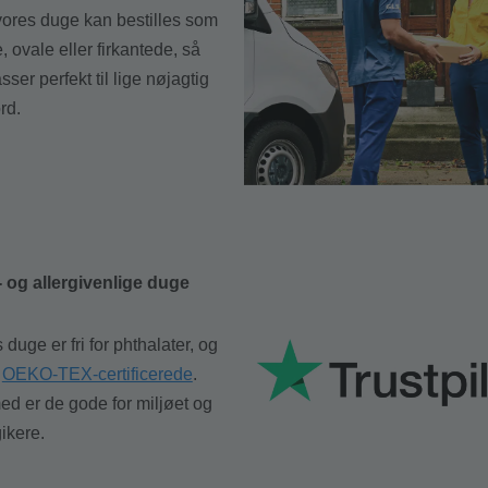
vores duge kan bestilles som
, ovale eller firkantede, så
sser perfekt til lige nøjagtig
rd.
- og allergivenlige duge
 duge er fri for phthalater, og
r
OEKO-TEX-certificerede
.
d er de gode for miljøet og
gikere.