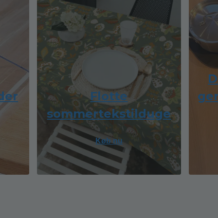
g
D
der
Flotte
gen
sommertekstilduge
Køb nu