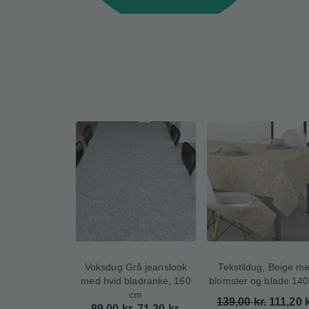
Voksdug Grå jeanslook
Tekstildug, Beige m
med hvid bladranke, 160
blomster og blade 14
cm
139,00
kr.
111,20
k
89,00
kr.
71,20
kr.