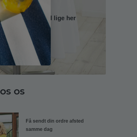
de dug til dit bord lige her
SE UDVALGET
os os
Få sendt din ordre afsted
samme dag