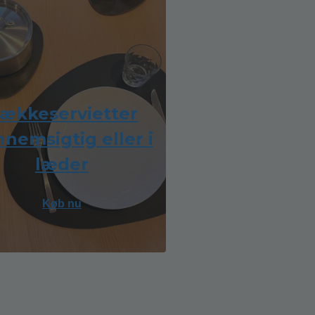
ækkeservietter
nemsigtig eller i
læder
Køb nu