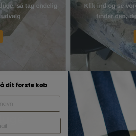
sduge, så tag endelig
Klik ind og se vor
e udvalg
finder den, de
å dit første køb
Runde
duge
te