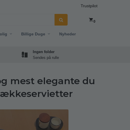
Trustpilot
0
olig
Billige Duge
Nyheder
Ingen folder
Sendes på rulle
 og mest elegante du
dækkeservietter