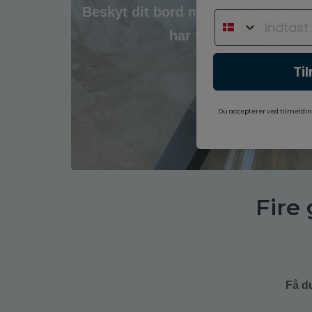
Beskyt dit bord med en blød, genn
har flere forskellige 
Ti
SE UDVALGET
Du accepterer ved tilmeldin
Fire
Få du