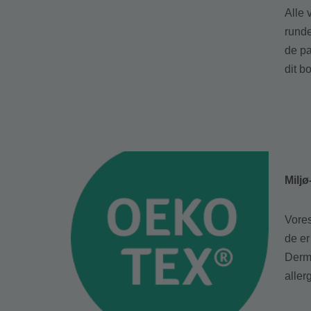
Alle 
runde
de pa
dit bo
Miljø
Vores
de e
Derme
aller