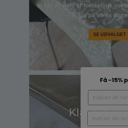
Vi har et væld af forskellige vok
et kig på vores stor
SE UDVALGET
Få -15% p
Klare voks