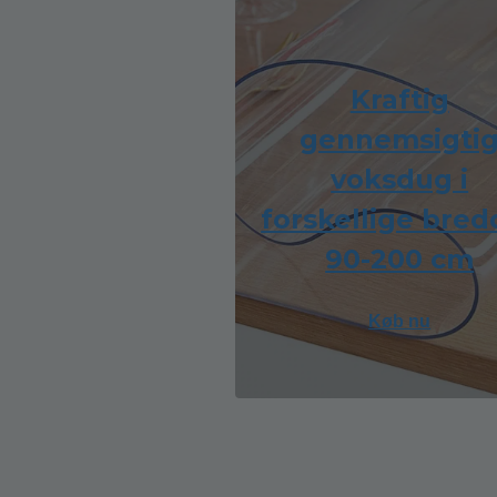
Kraftig
gennemsigti
voksdug i
forskellige bred
90-200 cm
Køb nu