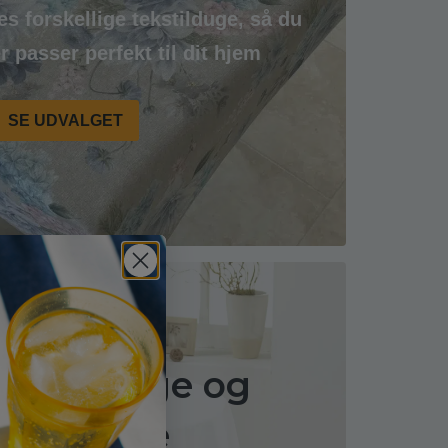
es forskellige tekstilduge, så du
r passer perfekt til dit hjem
SE UDVALGET
 voksduge og
kstildug
e