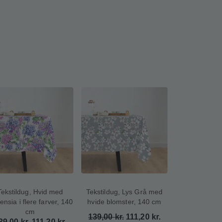
Tekstildug, Hvid med
Tekstildug, Lys Grå med
ensia i flere farver, 140
hvide blomster, 140 cm
cm
139,00
kr.
111,20
kr.
39,00
kr.
111,20
kr.