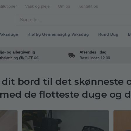
stitutioner
Vask og pleje
Om os
Kontakt os
Voksduge
Kraftig Gennemsigtig Voksdug
Rund Dug
B
ljø- og allergivenlig
Afsendes i dag
thalatfri og ØKO-TEX®
Bestil inden 12.00
 dit bord til det skønneste
med de flotteste duge og 