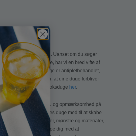
kaliteten ved borddækning. Uanset om du søger
acquardvævede stofduge, har vi en bred vifte af
t de fleste af vores duge er antipletbehandlet,
r og spild. Dette sikrer, at dine duge forbliver
 pleje af tekstil- eller voksduge
her
.
 sortiment er skabt med omhu og opmærksomhed på
festlig begivenhed, er vores duge med til at skabe
duge i forskellige farver, mønstre og materialer,
valg i dag og lad os hjælpe dig med at