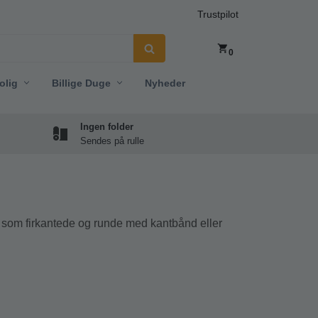
Trustpilot
0
olig
Billige Duge
Nyheder
Ingen folder
Sendes på rulle
 som firkantede og runde med kantbånd eller