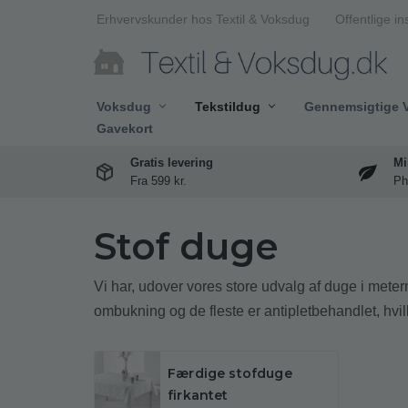
Erhvervskunder hos Textil & Voksdug
Offentlige in
Spring
til
indhold
Voksdug
Tekstildug
Gennemsigtige 
Gavekort
Gratis levering
Mi
Fra 599 kr.
Ph
Stof duge
Vi har, udover vores store udvalg af duge i me
ombukning og de fleste er antipletbehandlet, hvi
Færdige stofduge
firkantet