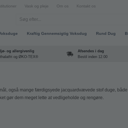
stitutioner
Vask og pleje
Om os
Kontakt os
Voksduge
Kraftig Gennemsigtig Voksdug
Rund Dug
B
ljø- og allergivenlig
Afsendes i dag
thalatfri og ØKO-TEX®
Bestil inden 12.00
termål, også mange færdigsyede jacquardvævede stof duge, både
lket gør dem meget lette at vedligeholde og rengøre.