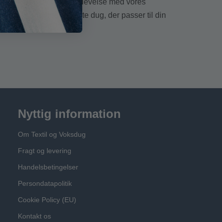
t måltid til en særlig oplevelse med vores
t bord. Find den perfekte dug, der passer til din
Nyttig information
Om Textil og Voksdug
Fragt og levering
Handelsbetingelser
Persondatapolitik
Cookie Policy (EU)
Kontakt os