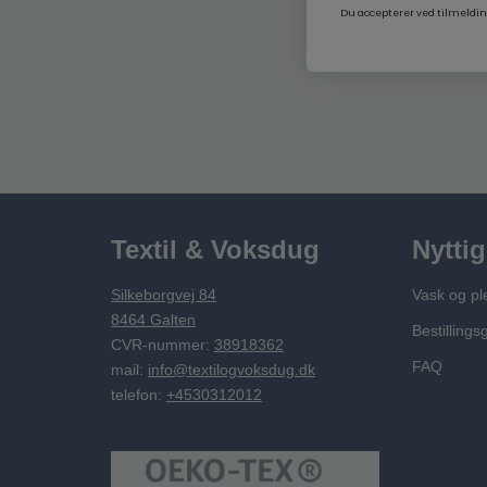
Du accepterer ved tilmeldin
Textil & Voksdug
Nyttig
Silkeborgvej 84
Vask og pl
8464 Galten
Bestillings
CVR-nummer:
38918362
FAQ
mail:
info@textilogvoksdug.dk
telefon:
+4530312012