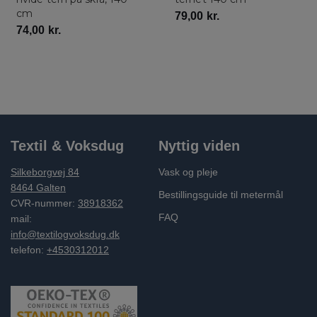
cm
79,00
kr.
74,00
kr.
Textil & Voksdug
Nyttig viden
Silkeborgvej 84
Vask og pleje
8464 Galten
Bestillingsguide til metermål
CVR-nummer:
38918362
FAQ
mail:
info@textilogvoksdug.dk
telefon:
+4530312012