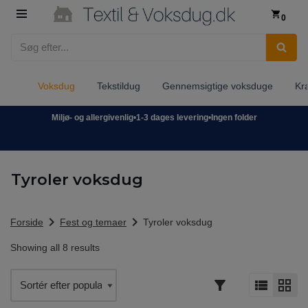
0
Spring
til
indhold
Voksdug
Tekstildug
Gennemsigtige voksduge
Kr
Miljø- og allergivenlig
•
1-3 dages levering
•
Ingen folder
Tyroler voksdug
chevron_right
chevron_right
Forside
Fest og temaer
Tyroler voksdug
Showing all 8 results