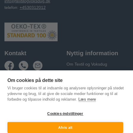
info@textilogvoksdug.dk
telefon:
+4530312012
Kontakt
Nyttig information
Om Textil og Voksdug
Fragt og levering
Om cookies på dette site
Handelsbetingelser
Vi bruger cookies til at indsamle og analysere oplysninger på stedet
Persondatapolitik
ydeevne og brug, til at give de sociale medier funktioner og til at
forbedre og tilpasse indhold og reklamer.
Læs mere
Cookie Policy (EU)
Kontakt os
Cookies-indstillinger
Afvis alt