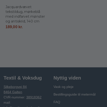
Jacquardvævet
tekstildug, mørkeblå
med indfarvet mønster
og antiskrid, 140 cm
189,00
kr.
Textil & Voksdug
Nyttig viden
Silkeborgvej 84
Vask og pleje
8464 Galten
Bestillingsguide til metermål
CVR-nummer:
38918362
FAQ
mail: