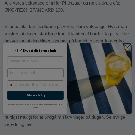
Alle vores voksduge er fri for Phthalater og nøje udvalg efter
ØKO-TEX® STANDARD 100.
Vi anbefaler kun nedhæng på vores klare voksduge. Hvis man
ønsker, at dugen skal ligge kun til kanten af bordet, tager vi ikke
ansvar for, at den bliver liggende på bordet, da den ikke er tyk
eller tung nok. Ønskes dette stadig, skal dugen bestilles i
Få -15% på dit første køb
overmål og man skal selv klippe den til på stedet.
Brug og vejledning
En voksdug skal ikke vaskes i maskinen, fordi du nemt kan
tørre dugen af med en fugtig klud. Dog skal man være
Tilmeld dig
opmærksom på, at nogle spildte væsker f.eks. tomat- eller
Du accepterer ved tilmelding at vi må sende dig marketing på email
og SMS.
karrysaucer kan lave pletter på dugen. Tør derfor altid spild af
hurtigst muligt for at undgå misfarvninger på dugen. Se øvrige
vejledning her.