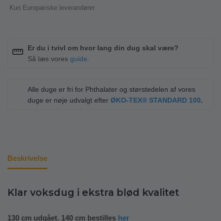
Kun Europæiske leverandører
Er du i tvivl om hvor lang din dug skal være?
straighten
Så læs vores
guide
.
Alle duge er fri for Phthalater og størstedelen af vores
duge er nøje udvalgt efter
ØKO-TEX® STANDARD 100
.
Beskrivelse
Klar voksdug i ekstra blød kvalitet
130 cm udgået. 140 cm bestilles
her