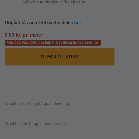
1.000+ anmeldelser • 4.8 stjerner
Udgået fås nu i 140 cm bestilles
her
0,00
kr.
pr. meter
Udgået. Fås i 140 cm link til bestilling findes ovenfor
TILFØJ TIL KURV
Bestil for 599,- og få gratis levering.
Bestil inden 12 og vi sender i dag.