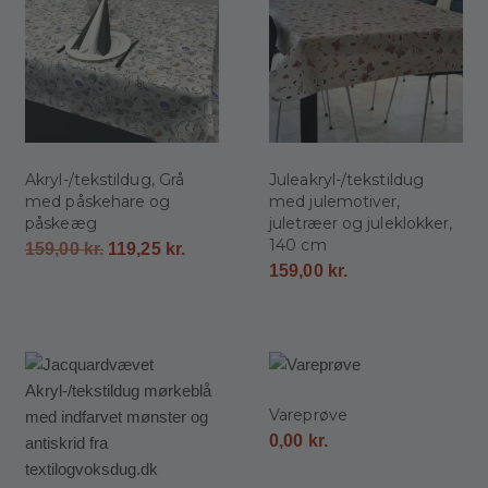
Akryl-/tekstildug, Grå
Juleakryl-/tekstildug
med påskehare og
med julemotiver,
påskeæg
juletræer og juleklokker,
140 cm
159,00
kr.
119,25
kr.
159,00
kr.
Vareprøve
0,00
kr.