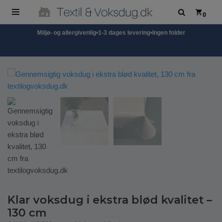
0
Spring
Miljø- og allergivenlig
•
1-3 dages levering
•
Ingen folder
til
indhold
Klar voksdug i ekstra blød kvalitet –
130 cm