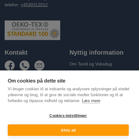
telefon:
+4530312012
Kontakt
Nyttig information
Om Textil og Voksdug
Fragt og levering
Om cookies på dette site
Handelsbetingelser
Vi bruger cookies til at indsamle og analysere oplysninger på stedet
Persondatapolitik
ydeevne og brug, til at give de sociale medier funktioner og til at
forbedre og tilpasse indhold og reklamer.
Læs mere
Cookie Policy (EU)
Kontakt os
Cookies-indstillinger
Afvis alt