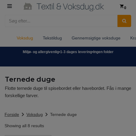
0
Spring
til
indhold
Voksdug
Tekstildug
Gennemsigtige voksduge
Kr
Miljø- og allergivenlig
•
1-3 dages levering
•
Ingen folder
Ternede duge
Flotte ternede duge til spisebordet eller havebordet. Fås i mange
forskellige farver.
chevron_right
chevron_right
Forside
Voksdug
Ternede duge
Showing all 8 results