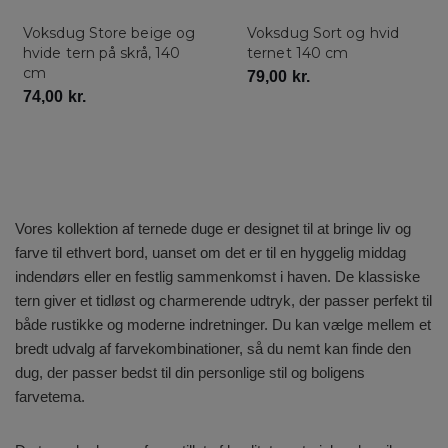
Voksdug Store beige og
Voksdug Sort og hvid
hvide tern på skrå, 140
ternet 140 cm
cm
79,00
kr.
Tilmeld dig
74,00
kr.
Du accepterer ved tilmelding at vi må sende dig marketing på email
og SMS.
Vores kollektion af ternede duge er designet til at bringe liv og
farve til ethvert bord, uanset om det er til en hyggelig middag
indendørs eller en festlig sammenkomst i haven. De klassiske
tern giver et tidløst og charmerende udtryk, der passer perfekt til
både rustikke og moderne indretninger. Du kan vælge mellem et
bredt udvalg af farvekombinationer, så du nemt kan finde den
dug, der passer bedst til din personlige stil og boligens
farvetema.