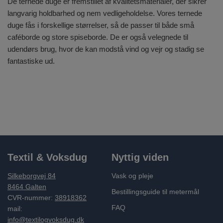
De ternede duge er fremstillet af kvalitetsmaterialer, der sikrer
langvarig holdbarhed og nem vedligeholdelse. Vores ternede
duge fås i forskellige størrelser, så de passer til både små
caféborde og store spiseborde. De er også velegnede til
udendørs brug, hvor de kan modstå vind og vejr og stadig se
fantastiske ud.
Textil & Voksdug
Nyttig viden
Silkeborgvej 84
Vask og pleje
8464 Galten
Bestillingsguide til metermål
CVR-nummer:
38918362
FAQ
mail:
info@textilogvoksdug.dk