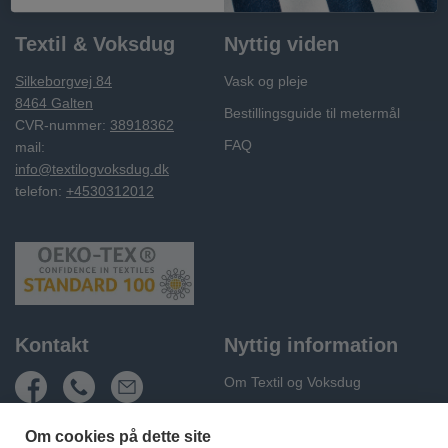
Textil & Voksdug
Nyttig viden
Silkeborgvej 84
Vask og pleje
8464 Galten
Bestillingsguide til metermål
CVR-nummer:
38918362
FAQ
mail:
info@textilogvoksdug.dk
telefon:
+4530312012
Kontakt
Nyttig information
Om Textil og Voksdug
Fragt og levering
Om cookies på dette site
Handelsbetingelser