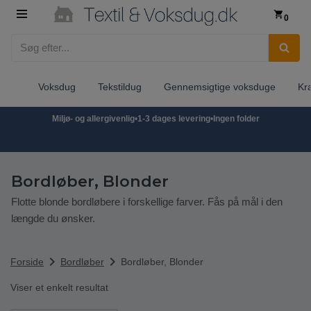
0
Spring
til
indhold
Voksdug
Tekstildug
Gennemsigtige voksduge
Kr
Miljø- og allergivenlig
•
1-3 dages levering
•
Ingen folder
Bordløber, Blonder
Flotte blonde bordløbere i forskellige farver. Fås på mål i den
længde du ønsker.
chevron_right
chevron_right
Forside
Bordløber
Bordløber, Blonder
Viser et enkelt resultat