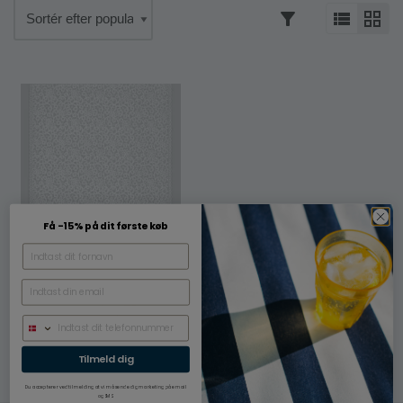
Få -15% på dit første køb
Bordløber / Dinner for
two hvid blonde med
blomster ranke, 50 cm
49,00
kr.
Tilmeld dig
Du accepterer ved tilmelding at vi må sende dig marketing på email
og SMS.