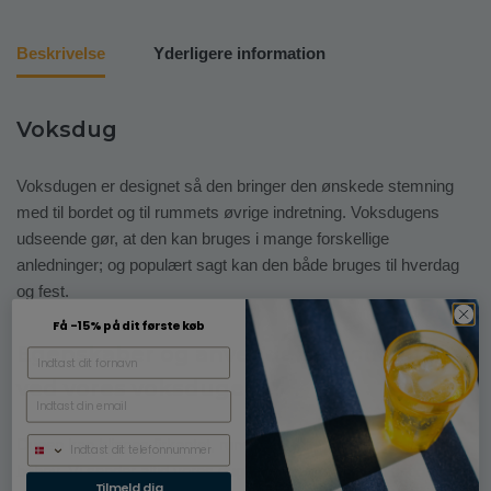
Beskrivelse
Yderligere information
Voksdug
Voksdugen er designet så den bringer den ønskede stemning
med til bordet og til rummets øvrige indretning. Voksdugens
udseende gør, at den kan bruges i mange forskellige
anledninger; og populært sagt kan den både bruges til hverdag
og fest.
Få -15% på dit første køb
Egenskaber og anvendelsesmuligheder
ved vores voksduge
Dugen kan klippes firkantet, rund, oval eller smallere, alt efter
behov. Vi sender altid vores duge rullet på rør, så du undgår
Tilmeld dig