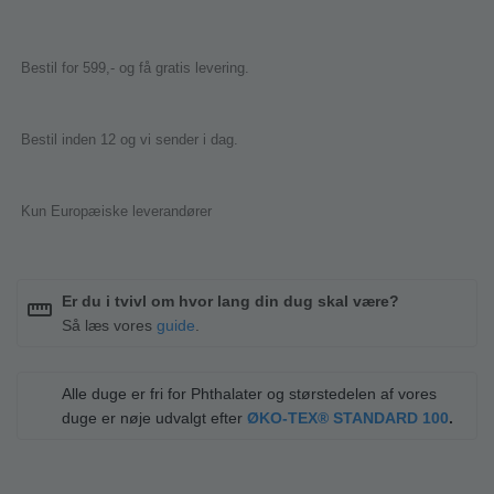
Bestil for 599,- og få gratis levering.
Bestil inden 12 og vi sender i dag.
Kun Europæiske leverandører
Er du i tvivl om hvor lang din dug skal være?
straighten
Så læs vores
guide
.
Alle duge er fri for Phthalater og størstedelen af vores
duge er nøje udvalgt efter
ØKO-TEX® STANDARD 100
.