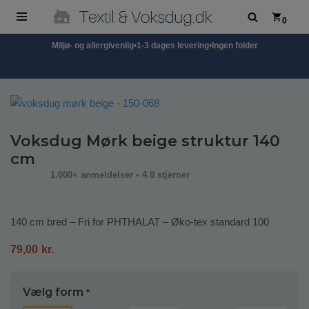
0
Spring
Miljø- og allergivenlig
•
1-3 dages levering
•
Ingen folder
til
indhold
Voksdug Mørk beige struktur 140
cm
1.000+ anmeldelser • 4.8 stjerner
140 cm bred – Fri for PHTHALAT – Øko-tex standard 100
79,00
kr.
Vælg form
*