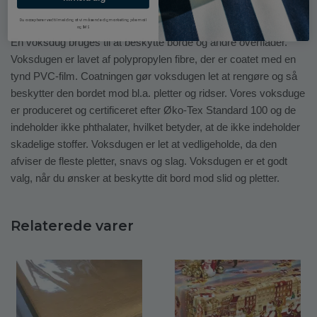
folder.
Du accepterer ved tilmelding at vi må sende dig marketing på email
og SMS.
En voksdug bruges til at beskytte borde og andre overflader.
Voksdugen er lavet af polypropylen fibre, der er coatet med en
tynd PVC-film. Coatningen gør voksdugen let at rengøre og så
beskytter den bordet mod bl.a. pletter og ridser. Vores voksduge
er produceret og certificeret efter Øko-Tex Standard 100 og de
indeholder ikke phthalater, hvilket betyder, at de ikke indeholder
skadelige stoffer. Voksdugen er let at vedligeholde, da den
afviser de fleste pletter, snavs og slag. Voksdugen er et godt
valg, når du ønsker at beskytte dit bord mod slid og pletter.
Relaterede varer