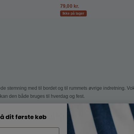
79,00
kr.
Ikke på lager
e stemning med til bordet og til rummets øvrige indretning. V
kan den både bruges til hverdag og fest.
ndelsesmuligheder ved vo
å dit første køb
ere, alt efter behov. Vi sender altid vores duge rullet på rør, så 