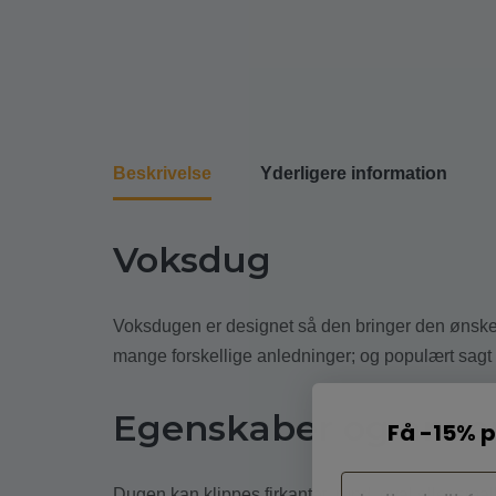
Beskrivelse
Yderligere information
Voksdug
Voksdugen er designet så den bringer den ønsked
mange forskellige anledninger; og populært sagt 
Egenskaber og anve
Få -15% p
Dugen kan klippes firkantet, rund, oval eller small