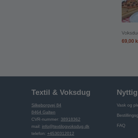
Voksdu
69,00
k
Textil & Voksdug
Nyttig
Silkeborgvej 84
Vask og pl
8464 Galten
Bestillings
CVR-nummer:
38918362
FAQ
mail:
info@textilogvoksdug.dk
telefon:
+4530312012