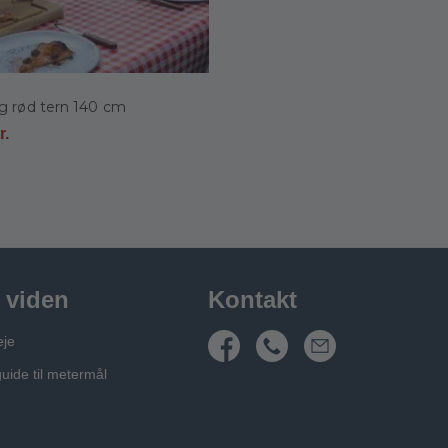
g rød tern 140 cm
r.
 viden
Kontakt
eje
guide til metermål