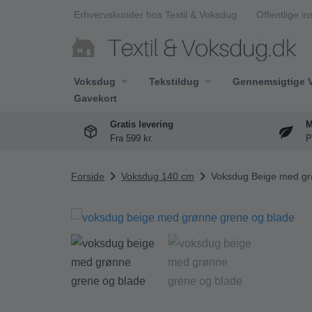
Erhvervskunder hos Textil & Voksdug
Offentlige in
Spring
til
indhold
Voksdug
Tekstildug
Gennemsigtige 
Gavekort
Gratis levering
M
Fra 599 kr.
P
chevron_right
chevron_right
Forside
Voksdug 140 cm
Voksdug Beige med gr