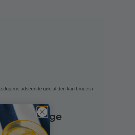
oksdugens udseende gør, at den kan bruges i
res voksduge
du undgår folder.