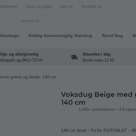
stitutioner
Vask og pleje
Om os
Kontakt os
Voksduge
Kraftig Gennemsigtig Voksdug
Rund Dug
B
iljø- og allergivenlig
Afsendes i dag
hthalatfri og ØKO-TEX®
Bestil inden 12.00
ønne grene og blade, 140 cm
Voksdug Beige med g
140 cm
1.000+ anmeldelser • 4.8 stjer
140 cm bred – Fri for PHTHALAT – Ø