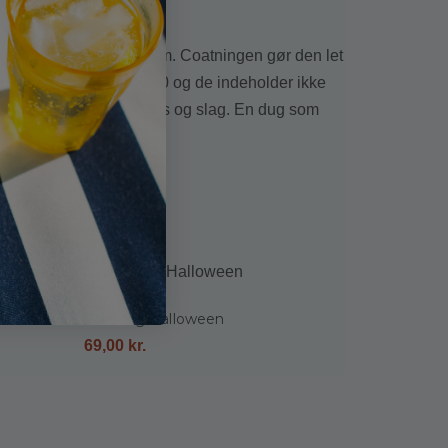
atet med en tynd PVC-film. Coatningen gør den let
fter Øko-Tex Standard 100 og de indeholder ikke
er de fleste pletter, snavs og slag. En dug som
Voksdug Halloween
69,00
kr.