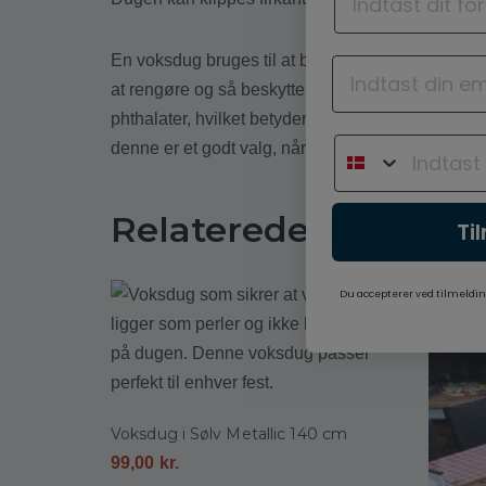
En voksdug bruges til at beskytte borde og andre
at rengøre og så beskytter den bordet mod bl.a. p
phthalater, hvilket betyder, at de ikke indeholder
denne er et godt valg, når du ønsker at beskytte di
Relaterede varer
Ti
Du accepterer ved tilmeldin
Voksdug i Sølv Metallic 140 cm
99,00
kr.