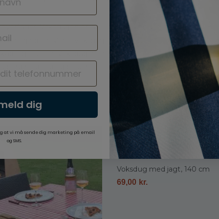
 overflader. Voksdugen er lavet af polypropylen fibre, der er co
letter og ridser. Vores voksduge er produceret og certificeret e
 skadelige stoffer. Voksdugen er let at vedligeholde, da den afvis
t bord mod slid og pletter.
lmeld dig
g at vi må sende dig marketing på email
og SMS.
Voksdug med jagt, 140 cm
69,00
kr.