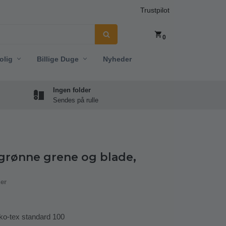
Trustpilot
0
olig
Billige Duge
Nyheder
Ingen folder
Sendes på rulle
rønne grene og blade,
ner
ko-tex standard 100