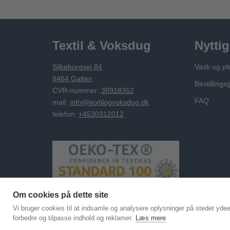
Textil & Voksdug
Nyttig
Silkeborgvej 84
Vask og pl
8464 Galten
Bestillings
CVR-nummer:
38918362
FAQ
mail:
info@textilogvoksdug.dk
telefon:
+4530312012
Om cookies på dette site
Vi bruger cookies til at indsamle og analysere oplysninger på stedet ydeevn
©
Textilvoksdug 2026
forbedre og tilpasse indhold og reklamer.
Læs mere
Voksduge og akrylduge - leveret på mål og rør uden folder