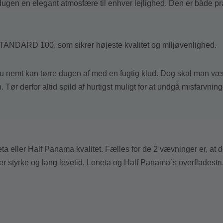
ugen en elegant atmosfære til enhver lejlighed. Den er både prakt
STANDARD 100, som sikrer højeste kvalitet og miljøvenlighed.
 du nemt kan tørre dugen af med en fugtig klud. Dog skal man v
. Tør derfor altid spild af hurtigst muligt for at undgå misfarvni
 eller Half Panama kvalitet. Fælles for de 2 vævninger er, at d
ver styrke og lang levetid. Loneta og Half Panama´s overfladest