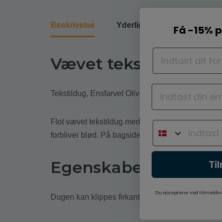
Beskrivelse
Yderligere information
Få -15% p
Vævet tekstildug
Tekstildug, Ensfarvet Olivengrøn, med antiskrid,
Flot vævet tekstildug med farvetrykt mønster på 
forbliver blød. På bagsiden har den antiskrid, hvil
Egenskaber og anve
Ti
Du accepterer ved tilmeldin
Dugen kan klippes firkantet, rund, oval eller small