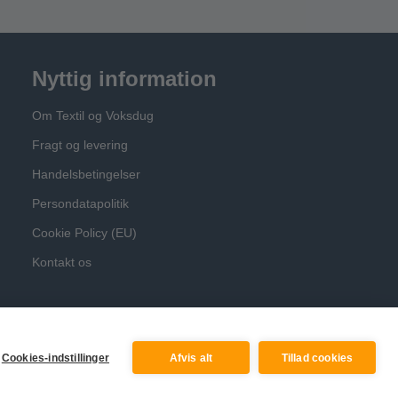
Nyttig information
Om Textil og Voksdug
Fragt og levering
Handelsbetingelser
Persondatapolitik
Cookie Policy (EU)
Kontakt os
Cookies-indstillinger
Afvis alt
Tillad cookies