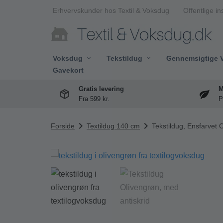
Erhvervskunder hos Textil & Voksdug
Offentlige in
Spring
til
indhold
Voksdug
Tekstildug
Gennemsigtige 
Gavekort
Gratis levering
M
Fra 599 kr.
P
chevron_right
chevron_right
Forside
Textildug 140 cm
Tekstildug, Ensfarvet 