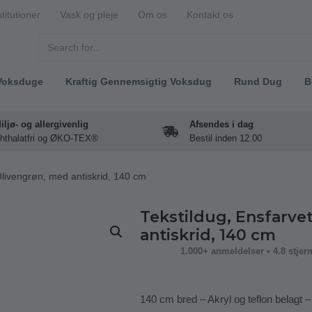
stitutioner
Vask og pleje
Om os
Kontakt os
Voksduge
Kraftig Gennemsigtig Voksdug
Rund Dug
B
iljø- og allergivenlig
Afsendes i dag
hthalatfri og ØKO-TEX®
Bestil inden 12.00
Olivengrøn, med antiskrid, 140 cm
Tekstildug, Ensfarve
antiskrid, 140 cm
1.000+ anmeldelser • 4.8 stjer
140 cm bred – Akryl og teflon belagt 