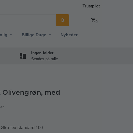
Trustpilot
0
olig
Billige Duge
Nyheder
Ingen folder
Sendes på rulle
t Olivengrøn, med
ner
– Øko-tex standard 100