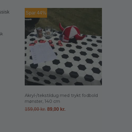
Spar 44%
sk
Akryl-/tekstildug med trykt fodbold
mønster, 140 cm
159,00
kr.
89,00
kr.