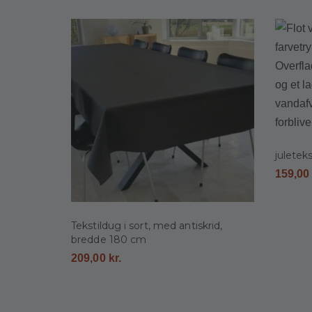
juletek
159,0
Tekstildug i sort, med antiskrid,
bredde 180 cm
209,00
kr.