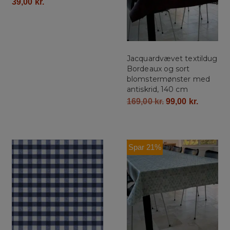
39,00
kr.
Jacquardvævet textildug
Bordeaux og sort
blomstermønster med
antiskrid, 140 cm
169,00
kr.
99,00
kr.
Spar 21%