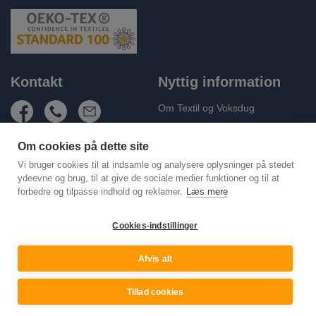
Kontakt
Nyttig information
Om Textil og Voksdug
Fragt og levering
Om cookies på dette site
Handelsbetingelser
Vi bruger cookies til at indsamle og analysere oplysninger på stedet
Persondatapolitik
ydeevne og brug, til at give de sociale medier funktioner og til at
forbedre og tilpasse indhold og reklamer.
Læs mere
Cookie Policy (EU)
Kontakt os
Cookies-indstillinger
Afvis alt
Tillad cookies
©
Textilvoksdug 2026
Voksduge og akrylduge - leveret på mål og rør uden folder