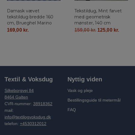
Damask vævet
Tekstildug, Mint farvet
tekstildug bredde 160
med geometrisk
cm, Brueghel Marino
mønster, 140 cm
169,00
kr.
159,00
kr.
125,00
kr.
Textil & Voksdug
Nyttig viden
Silkeborgvej 84
Vask og pleje
8464 Galten
Bestillingsguide til metermål
CVR-nummer:
38918362
FAQ
mail:
info@textilogvoksdug.dk
telefon:
+4530312012