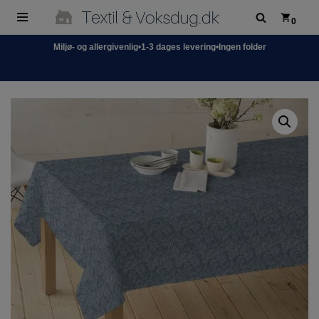
0
Spring
Miljø- og allergivenlig
•
1-3 dages levering
•
Ingen folder
til
indhold