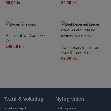
89,00
kr.
89,00
kr.
Bademåtte – Cairo 35x
75
149,00
kr.
Dækkeserviet Læder
Raw Square Brun
89,00
kr.
Textil & Voksdug
Nyttig viden
Silkeborgvej 84
Vask og pleje