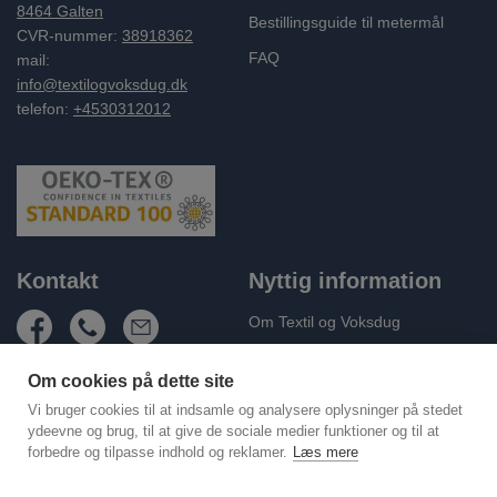
8464 Galten
Bestillingsguide til metermål
CVR-nummer:
38918362
FAQ
mail:
info@textilogvoksdug.dk
telefon:
+4530312012
Kontakt
Nyttig information
Om Textil og Voksdug
Fragt og levering
Om cookies på dette site
Handelsbetingelser
Vi bruger cookies til at indsamle og analysere oplysninger på stedet
Persondatapolitik
ydeevne og brug, til at give de sociale medier funktioner og til at
forbedre og tilpasse indhold og reklamer.
Læs mere
Cookie Policy (EU)