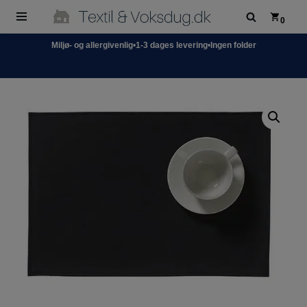
0
Spring
Miljø- og allergivenlig
•
1-3 dages levering
•
Ingen folder
til
indhold