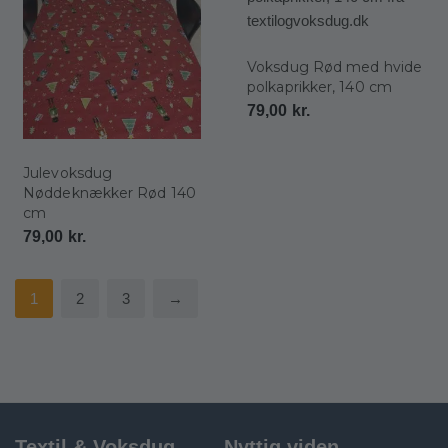
Voksdug Rød med hvide
polkaprikker, 140 cm
79,00
kr.
Julevoksdug
Nøddeknækker Rød 140
cm
79,00
kr.
1
2
3
→
Textil & Voksdug
Nyttig viden