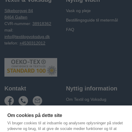
Silkeborgvej 84
Vask og pleje
8464 Galten
Bestillingsguide til metermål
CVR-nummer:
38918362
FAQ
mail:
info@textilogvoksdug.dk
telefon:
+4530312012
Kontakt
Nyttig information
Om Textil og Voksdug
Fragt og levering
Om cookies på dette site
Handelsbetingelser
Vi bruger cookies til at indsamle og analysere oplysninger på stedet
Persondatapolitik
ydeevne og brug, til at give de sociale medier funktioner og til at