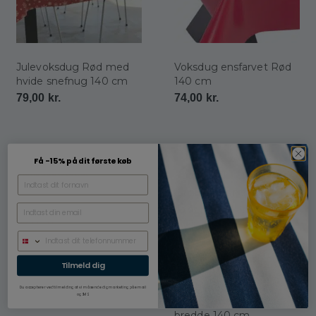
Julevoksdug Rød med
Voksdug ensfarvet Rød
hvide snefnug 140 cm
140 cm
79,00
kr.
74,00
kr.
Få -15% på dit første køb
Voksdug Rød struktur
140 cm
69,00
kr.
Damask juletekstildug i
Tilmeld dig
Rød med juletræer,
rensdyr og snefnug i rød
Du accepterer ved tilmelding at vi må sende dig marketing på email
og SMS.
og sølv, med antiskrid,
bredde 140 cm