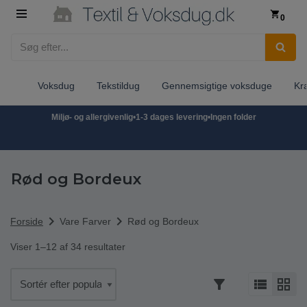
0
Spring
til
indhold
Voksdug
Tekstildug
Gennemsigtige voksduge
Kr
Miljø- og allergivenlig
•
1-3 dages levering
•
Ingen folder
Rød og Bordeux
chevron_right
chevron_right
Forside
Vare Farver
Rød og Bordeux
Viser 1–12 af 34 resultater