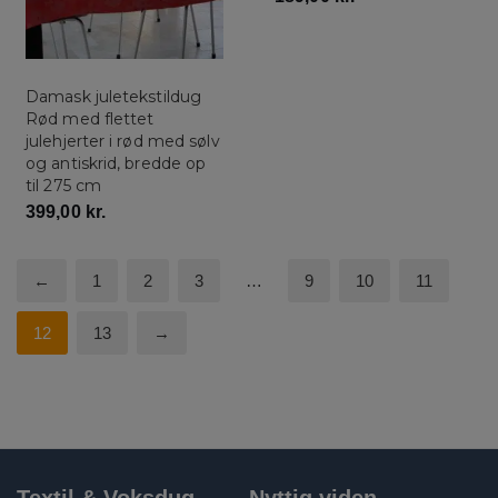
Damask juletekstildug
Rød med flettet
julehjerter i rød med sølv
og antiskrid, bredde op
til 275 cm
399,00
kr.
←
1
2
3
…
9
10
11
12
13
→
Textil & Voksdug
Nyttig viden