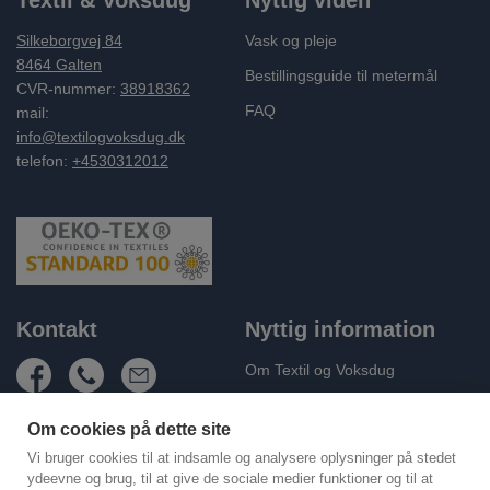
Silkeborgvej 84
Vask og pleje
8464 Galten
Bestillingsguide til metermål
CVR-nummer:
38918362
FAQ
mail:
info@textilogvoksdug.dk
telefon:
+4530312012
Kontakt
Nyttig information
Om Textil og Voksdug
Fragt og levering
Om cookies på dette site
Handelsbetingelser
Vi bruger cookies til at indsamle og analysere oplysninger på stedet
Persondatapolitik
ydeevne og brug, til at give de sociale medier funktioner og til at