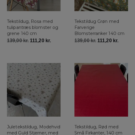
Tekstildug, Rosa med
Tekstildug Grøn med
tulipantræs blomster og
Farverige
grene 140 cm
Blomsterranker 140 cm
139,00
kr.
111,20
kr.
139,00
kr.
111,20
kr.
Juletekstildug, Modehvid
Tekstildug, Rød med
med Guld Stjerner, med
Små Firkanter, 140 cm