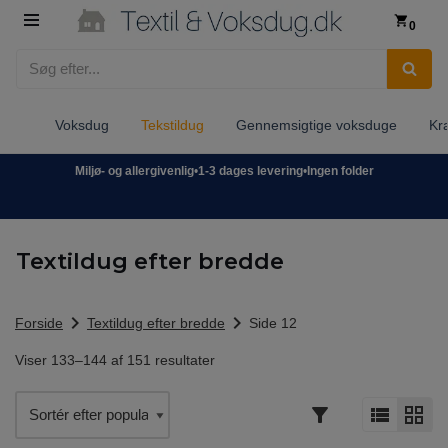
0
Spring
til
indhold
Voksdug
Tekstildug
Gennemsigtige voksduge
Kr
Miljø- og allergivenlig
•
1-3 dages levering
•
Ingen folder
Textildug efter bredde
chevron_right
chevron_right
Forside
Textildug efter bredde
Side 12
Viser 133–144 af 151 resultater